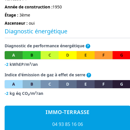
année de construction :
1950
étage :
3ème
Ascenseur :
oui
Diagnostic énergétique
Diagnostic de performance énergétique
?
A
B
C
D
E
F
G
-2
kWhEP/m²/an
Indice d'émission de gaz à effet de serre
?
A
B
C
D
E
F
G
-2
kg éq CO₂/m²/an
IMMO-TERRASSE
04 93 85 16 06