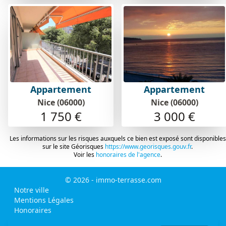
Appartement
Appartement
Nice (06000)
Nice (06000)
1 750 €
3 000 €
Les informations sur les risques auxquels ce bien est exposé sont disponibles
sur le site Géorisques
https://www.georisques.gouv.fr
.
Voir les
honoraires de l'agence
.
© 2026 - immo-terrasse.com
Notre ville
Mentions Légales
Honoraires
MLI - mon logiciel immobilier - logiciel & site internet