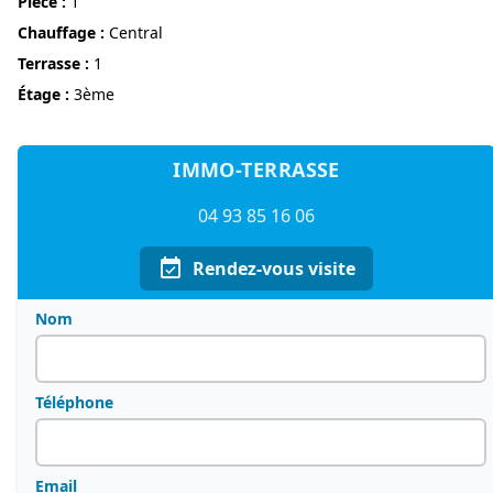
pièce :
1
Chauffage :
Central
terrasse :
1
étage :
3ème
IMMO-TERRASSE
04 93 85 16 06
Rendez-vous visite
Nom
Téléphone
Email