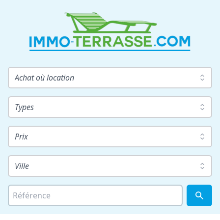
Achat où location
Types
Prix
Ville