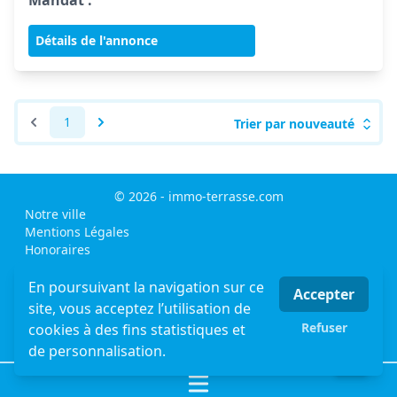
Mandat :
Détails de l'annonce
1
Trier par nouveauté
© 2026 - immo-terrasse.com
Notre ville
Mentions Légales
Honoraires
MLI - mon logiciel immobilier - logiciel & site internet
immobilier
En poursuivant la navigation sur ce
Accepter
sitemap
site, vous acceptez l’utilisation de
Appartement nice
Refuser
cookies à des fins statistiques et
Maisons- Villas Nice
de personnalisation.