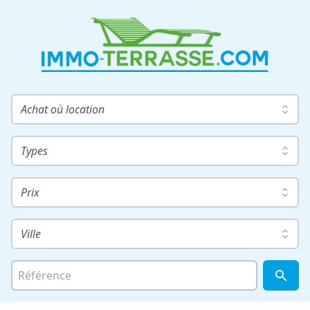
Achat où location
Types
Prix
Ville