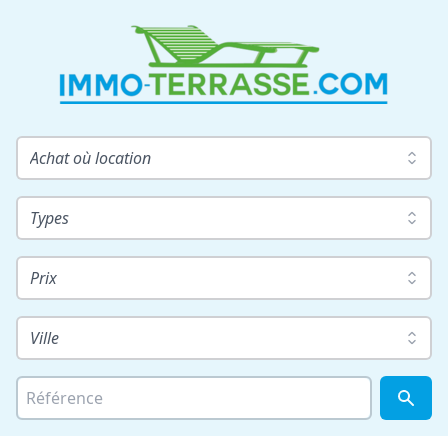
Achat où location
Types
Prix
Ville