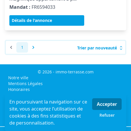
Mandat :
FR6594033
Détails de l'annonce
1
Trier par nouveauté
© 2026 - immo-terrasse.com
Notre ville
Mentions Légales
Honoraires
MLI - mon logiciel immobilier - logiciel & site internet
immobilier
En poursuivant la navigation sur ce
Accepter
sitemap
site, vous acceptez l’utilisation de
Appartement nice
Refuser
cookies à des fins statistiques et
Maisons- Villas Nice
de personnalisation.