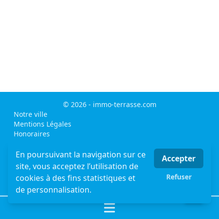
© 2026 - immo-terrasse.com
Notre ville
Mentions Légales
Honoraires
MLI - mon logiciel immobilier - logiciel & site internet
immobilier
En poursuivant la navigation sur ce
Accepter
sitemap
site, vous acceptez l’utilisation de
Appartement nice
Refuser
cookies à des fins statistiques et
Maisons- Villas Nice
de personnalisation.