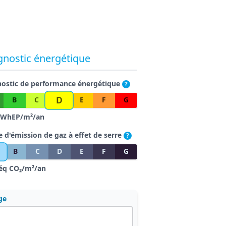
gnostic énergétique
nostic de performance énergétique
?
D
B
C
E
F
G
WhEP/m²/an
e d'émission de gaz à effet de serre
?
B
C
D
E
F
G
éq CO₂/m²/an
ge