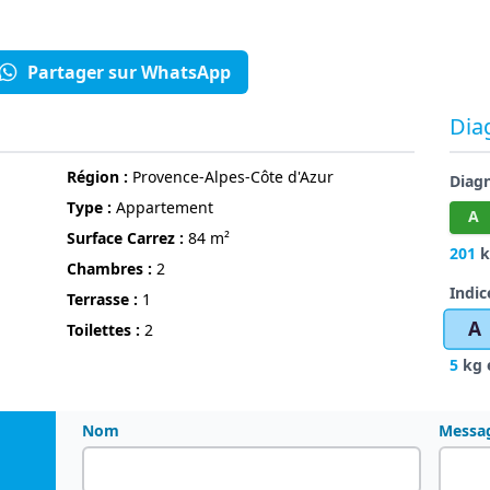
Partager sur WhatsApp
Dia
région :
Provence-Alpes-Côte d'Azur
Diag
Type :
Appartement
A
Surface Carrez :
84 m²
201
k
chambres :
2
Indic
terrasse :
1
A
Toilettes :
2
5
kg 
Nom
Messa