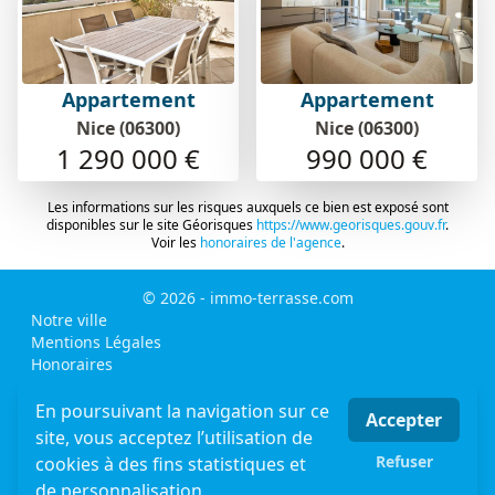
Appartement
Appartement
Nice (06300)
Nice (06300)
1 290 000 €
990 000 €
Les informations sur les risques auxquels ce bien est exposé sont
disponibles sur le site Géorisques
https://www.georisques.gouv.fr
.
Voir les
honoraires de l'agence
.
© 2026 - immo-terrasse.com
Notre ville
Mentions Légales
Honoraires
MLI - mon logiciel immobilier - logiciel & site internet
immobilier
En poursuivant la navigation sur ce
Accepter
sitemap
site, vous acceptez l’utilisation de
Appartement nice
Refuser
cookies à des fins statistiques et
Maisons- Villas Nice
de personnalisation.