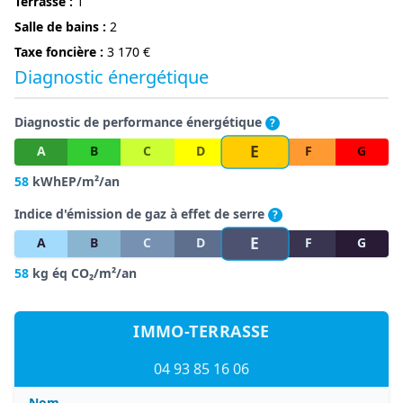
terrasse :
1
Salle de bains :
2
Taxe foncière :
3 170 €
Diagnostic énergétique
Diagnostic de performance énergétique
?
E
A
B
C
D
F
G
58
kWhEP/m²/an
Indice d'émission de gaz à effet de serre
?
E
A
B
C
D
F
G
58
kg éq CO₂/m²/an
IMMO-TERRASSE
04 93 85 16 06
Nom