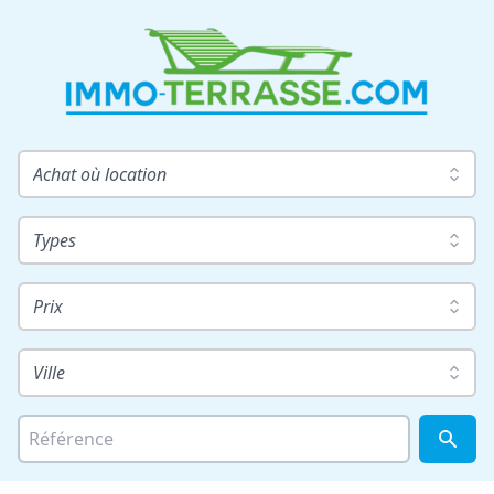
Achat où location
Types
Prix
Ville