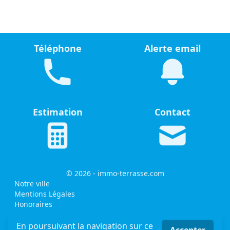
Téléphone
Alerte email
Estimation
Contact
© 2026 - immo-terrasse.com
Notre ville
Mentions Légales
Honoraires
MLI - mon logiciel immobilier - logiciel & site internet
immobilier
En poursuivant la navigation sur ce