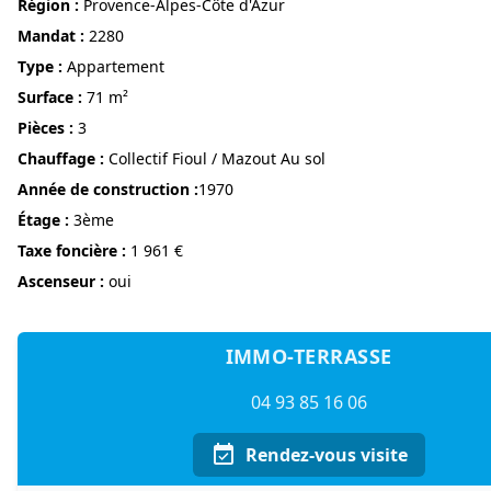
région :
Provence-Alpes-Côte d'Azur
Mandat :
2280
Type :
Appartement
surface :
71 m²
pièces :
3
Chauffage :
Collectif Fioul / Mazout Au sol
année de construction :
1970
étage :
3ème
Taxe foncière :
1 961 €
Ascenseur :
oui
IMMO-TERRASSE
04 93 85 16 06
Rendez-vous visite